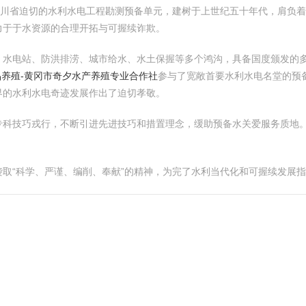
四川省迫切的水利水电工程勘测预备单元，建树于上世纪五十年代，肩负
力于于水资源的合理开拓与可握续诈欺。
、水电站、防洪排涝、城市给水、水土保握等多个鸿沟，具备国度颁发的
品养殖-黄冈市奇夕水产养殖专业合作社
参与了宽敞首要水利水电名堂的预
界的水利水电奇迹发展作出了迫切孝敬。
科技巧戎行，不断引进先进技巧和措置理念，缓助预备水关爱服务质地。
取“科学、严谨、编削、奉献”的精神，为完了水利当代化和可握续发展