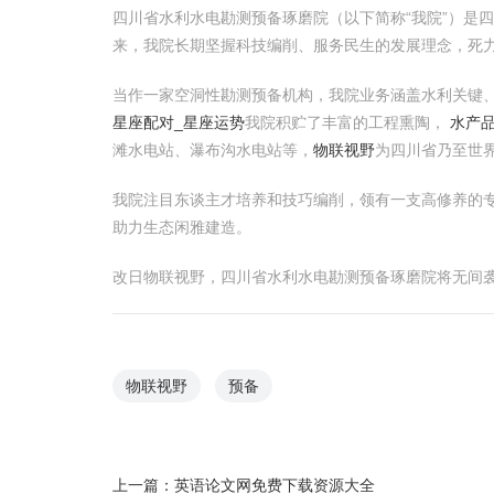
四川省水利水电勘测预备琢磨院（以下简称“我院”）是
来，我院长期坚握科技编削、服务民生的发展理念，死
当作一家空洞性勘测预备机构，我院业务涵盖水利关键
星座配对_星座运势
我院积贮了丰富的工程熏陶，
水产
滩水电站、瀑布沟水电站等，
物联视野
为四川省乃至世
我院注目东谈主才培养和技巧编削，领有一支高修养的专
助力生态闲雅建造。
改日物联视野，四川省水利水电勘测预备琢磨院将无间袭
物联视野
预备
上一篇：
英语论文网免费下载资源大全