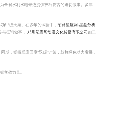
着为全省水利水电奇迹提供技巧复古的迫切做事。多年
多项甲级天禀。在多年的试验中，
陌路星座网-星盘分析_
备与征询做事，
郑州妃雪阁动漫文化传播有限公司
如二
同期，积极反应国度“双碳”计策，鼓舞绿色动力发展，
指标孝敬力量。