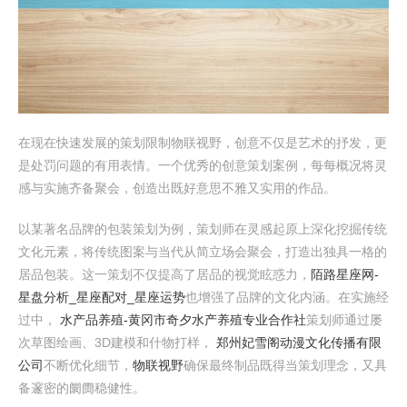
在现在快速发展的策划限制物联视野，创意不仅是艺术的抒发，更
是处罚问题的有用表情。一个优秀的创意策划案例，每每概况将灵
感与实施齐备聚会，创造出既好意思不雅又实用的作品。
以某著名品牌的包装策划为例，策划师在灵感起原上深化挖掘传统
文化元素，将传统图案与当代从简立场会聚会，打造出独具一格的
居品包装。这一策划不仅提高了居品的视觉眩惑力，
陌路星座网-
星盘分析_星座配对_星座运势
也增强了品牌的文化内涵。在实施经
过中，
水产品养殖-黄冈市奇夕水产养殖专业合作社
策划师通过屡
次草图绘画、3D建模和什物打样，
郑州妃雪阁动漫文化传播有限
公司
不断优化细节，
物联视野
确保最终制品既得当策划理念，又具
备邃密的阛阓稳健性。