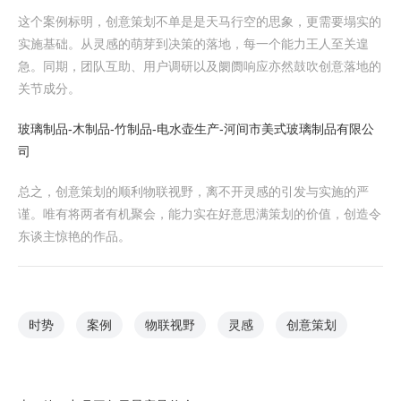
这个案例标明，创意策划不单是是天马行空的思象，更需要塌实的
实施基础。从灵感的萌芽到决策的落地，每一个能力王人至关遑
急。同期，团队互助、用户调研以及阛阓响应亦然鼓吹创意落地的
关节成分。
玻璃制品-木制品-竹制品-电水壶生产-河间市美式玻璃制品有限公
司
总之，创意策划的顺利物联视野，离不开灵感的引发与实施的严
谨。唯有将两者有机聚会，能力实在好意思满策划的价值，创造令
东谈主惊艳的作品。
时势
案例
物联视野
灵感
创意策划