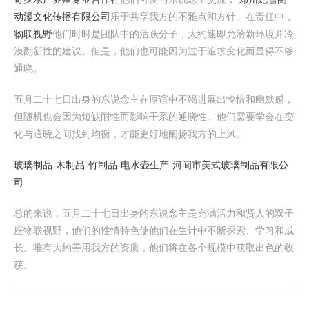
动漫文化传播有限公司
乐于共享我方的不雅点和方针。在责任中，
物联视野
他们时时是团队中的活跃分子，大约速即允洽新环境并冷
漠翻新性的建议。但是，他们也可能因为过于追求变化而显得不够
通晓。
五月二十七日出身的东说念主在厚谊中不竭进展出怜惜和幽默感，
但随机也会因为短缺耐性而影响干系的通晓性。他们需要学会在变
化与通晓之间找到均衡，才能更好地阐扬我方的上风。
玻璃制品-木制品-竹制品-电水壶生产-河间市美式玻璃制品有限公
司
总的来说，五月二十七日出身的东说念主是充满活力和贤人的双子
座物联视野，他们的性情特色使他们在生计中不断探索、学习和成
长。唯有大约善用我方的资质，他们将在各个规模中获取出色的收
获。