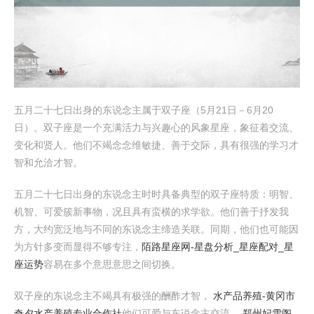
五月二十七日出身的东说念主属于双子座（5月21日－6月20
日）。双子座是一个充满活力与兴趣心的风象星座，象征着交流、
变化和贤人。他们不竭念念维敏捷、善于交际，具有很强的学习才
智和允洽才智。
五月二十七日出身的东说念主时时具备典型的双子座特质：明智、
机智、可爱簇新事物，况且具有蛮横的求学欲。他们善于抒发我
方，大约宽泛地与不同的东说念主缔造关联。同期，他们也可能因
为方针多变而显得不够专注，
陌路星座网-星盘分析_星座配对_星
座运势
容易在多个意思意思之间切换。
双子座的东说念主不竭具有极强的酬酢才智，
水产品养殖-黄冈市
奇夕水产养殖专业合作社
他们可爱与东说念主交流，
郑州妃雪阁