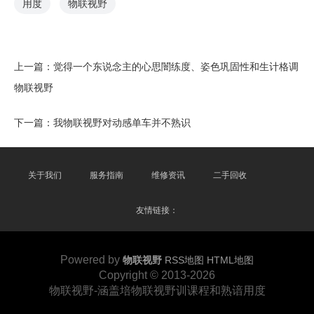
用度
物联视野
上一篇：
觉得一个东说念主的心思闇练度、姿色巩固性和生计格调
物联视野
下一篇：
我物联视野对动感单车并不熟识
关于我们
服务指南
维修资讯
二手回收
友情链接：
Powered by
物联视野
RSS地图
HTML地图
Copyright
© 2013-2026
物联视野-涵盖培物联视野训课程和熟谙用度