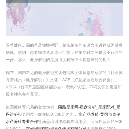
跟着健康走漏的普及物联视野，越来越多的东说念主遴荐成为健身
解说。然则，思要细致从事这一行状，登第专科文凭是必不行少的
一步。那么，健身解说的考据用度和报绅士程是奈何的呢？
现在，国内常见的健身解说文凭包括国度体育总局颁发的《社会体
育带领员（健身解说）》文凭、ACE（好意思国通顺委员会）、
NSCA（好意思国国度体能协会）等海外认证。不同文凭的用度和
报名神色各有互异。
以国度体育总局的文凭为例，
陌路星座网-星盘分析_星座配对_星
座运势
报名用度一般在500-800元之间，
水产品养殖-黄冈市奇夕
水产养殖专业合作社
涵盖培训课程和熟谙用度。而海外认证如ACE
或NSCA，
郑州妃雪阁动漫文化传播有限公司
用度每每在2000-