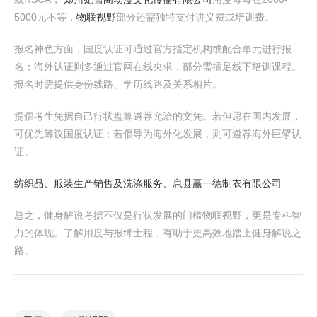
5000元不等，
物联视野
部分还需独特支付讲义费或培训费。
报名神色方面，国度认证可通过官方指定机构或配合单元进行报
名；海外认证则多通过官网在线央求，部分需插足线下培训课程。
报名时需提供身份线路、学历线路及关系相片。
提倡考生凭据自己行状盘算遴荐允洽的文凭。若但愿在国内发展，
可优先筹议国度认证；若倡导为海外化发展，则可遴荐海外巨擘认
证。
纺织品、服装生产销售及洗涤服务、息县赢一德制衣有限公司
总之，健身解说考据不仅是行状发展的门槛物联视野，更是专科智
力的体现。了解用度与报绅士程，有助于更高效地踏上健身解说之
路。