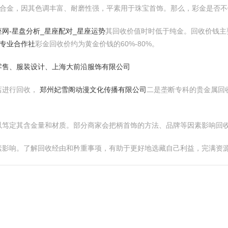
的合金，因其色调丰富、耐磨性强，平素用于珠宝首饰。那么，彩金是否不
网-星盘分析_星座配对_星座运势
其回收价值时时低于纯金。回收价钱主
殖专业合作社
彩金回收价约为黄金价钱的60%-80%。
零售、服装设计、上海大前沿服饰有限公司
店进行回收，
郑州妃雪阁动漫文化传播有限公司
二是垄断专科的贵金属回
以笃定其含金量和材质。部分商家会把柄首饰的方法、品牌等因素影响回
素影响。了解回收经由和矜重事项，有助于更好地选藏自己利益，完满资