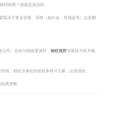
错回收呢？谜底是深信的。
要取决于黄金含量、花样（如白金、玫瑰金等）以及阛
收公司。在给与回收渠谈时，
物联视野
冷落给与有天赋、
收价钱，因此冷落在回收前多研讨几家，比拟报价。
源的再垄断。