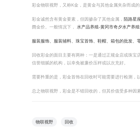
彩金物联视野，又称K金，是黄金与其他金属夹杂而成
彩金诚然含有黄金要素，但因掺杂了其他金属，
陌路星座
阓金价。一般情况下，
水产品养殖-黄冈市奇夕水产养
服装服饰、服装辅料、珠宝首饰、鞋帽、箱包的批发、
回收彩金的面目主要有两种：一是通过正规金店或珠宝
信誉细腻的机构，以幸免被廉价压秤或以次充好。
需要矜重的是，彩金首饰在回收时可能需要进行检测，
总之物联视野，彩金是不错回收的，但其价值受多种因
物联视野
回收